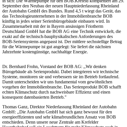
in sich: Die Wärmepumpe für den BOB.Krefeld komplettiert am 29.
September den Neubau der neuen Hauptniederlassung Rheinland
der Autobahn GmbH des Bundes. Rund 4,5 t wiegt das Gerät, das
das Technologieunternehmen in der Immobilienbranche BOB
künftig in jedes seiner Serienbürogebäude einbauen wird. In
Zusammenarbeit mit der in Bayern ansässigen Friotherm
Deutschland GmbH hat die BOB AG eine Technik entwickelt, die
exakt auf die technisch-bauphysikalischen Anforderungen des
BOB-Seriensystems angepasst ist. Der mittlere sechsstellige Betrag
für die Wärmepumpe ist gut angelegt: Sie liefert die nächsten
Jahrzehnte kostengünstige, nachhaltige Energie.
Dr. Bernhard Frohn, Vorstand der BOB AG: ,,Wir denken
Bürogebäude als Serienprodukt. Dabei integrieren wir technische
Systeme, monitoren sie und verbessern sie im Betrieb fortlaufend.
Damit unterscheiden wir uns fundamental vom gewöhnlichen
vorgehen der Immobilienbranche. Das Serienprodukt BOB schafft
echten Klimaschutz durch nachweisbare Effizienz und einen
konsequent datenbasierten Betrieb."
Thomas Ganz, Direktor Niederlassung Rheinland der Autobahn
GmbH: ,,Die Autobahn GmbH hat sich ganz bewusst für den
energieeffizienten und sehr klimafreundlichen Ansatz von BOB
entschieden. Denn unsere neue Zentrale am Krefelder