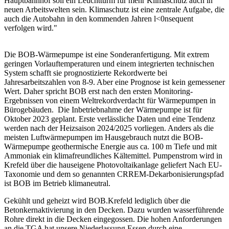
Hauptbahnhof soll ein Leuchtturm für mehr Klimaschutz auch in
neuen Arbeitswelten sein. Klimaschutz ist eine zentrale Aufgabe, die
auch die Autobahn in den kommenden Jahren l<0nsequent
verfolgen wird."
Die BOB-Wärmepumpe ist eine Sonderanfertigung. Mit extrem
geringen Vorlauftemperaturen und einem integrierten technischen
System schafft sie prognostizierte Rekordwerte bei
Jahresarbeitszahlen von 8-9. Aber eine Prognose ist kein gemessener
Wert. Daher spricht BOB erst nach den ersten Monitoring-
Ergebnissen von einem Weltrekordverdacht für Wärmepumpen in
Bürogebäuden. Die Inbetriebnahme der Wärmepumpe ist für
Oktober 2023 geplant. Erste verlässliche Daten und eine Tendenz
werden nach der Heizsaison 2024/2025 vorliegen. Anders als die
meisten Luftwärmepumpen im Hausgebrauch nutzt die BOB-
Wärmepumpe geothermische Energie aus ca. 100 m Tiefe und mit
Ammoniak ein klimafreundliches Kältemittel. Pumpenstrom wird in
Krefeld über die hauseigene Photovoltaikanlage geliefert Nach EU-
Taxonomie und dem so genannten CRREM-Dekarbonisierungspfad
ist BOB im Betrieb klimaneutral.
Gekühlt und geheizt wird BOB.Krefeld lediglich über die
Betonkernaktivierung in den Decken. Dazu wurden wasserführende
Rohre direkt in die Decken eingegossen. Die hohen Anforderungen
an die TGA hat unsere Niederlassung Essen durch eine