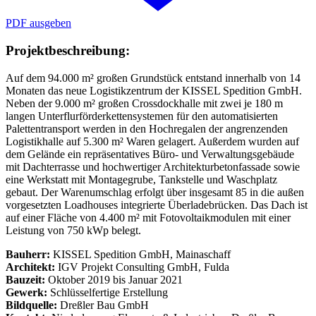
PDF ausgeben
Projektbeschreibung:
Auf dem 94.000 m² großen Grundstück entstand innerhalb von 14
Monaten das neue Logistikzentrum der KISSEL Spedition GmbH.
Neben der 9.000 m² großen Crossdockhalle mit zwei je 180 m
langen Unterflurförderkettensystemen für den automatisierten
Palettentransport werden in den Hochregalen der angrenzenden
Logistikhalle auf 5.300 m² Waren gelagert. Außerdem wurden auf
dem Gelände ein repräsentatives Büro- und Verwaltungsgebäude
mit Dachterrasse und hochwertiger Architekturbetonfassade sowie
eine Werkstatt mit Montagegrube, Tankstelle und Waschplatz
gebaut. Der Warenumschlag erfolgt über insgesamt 85 in die außen
vorgesetzten Loadhouses integrierte Überladebrücken. Das Dach ist
auf einer Fläche von 4.400 m² mit Fotovoltaikmodulen mit einer
Leistung von 750 kWp belegt.
Bauherr:
KISSEL Spedition GmbH, Mainaschaff
Architekt:
IGV Projekt Consulting GmbH, Fulda
Bauzeit:
Oktober 2019 bis Januar 2021
Gewerk:
Schlüsselfertige Erstellung
Bildquelle:
Dreßler Bau GmbH