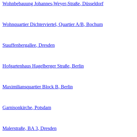
Wohnbebauung Johannes-Weyer-Straße
, Düsseldorf
Wohnquartier Dichterviertel, Quartier A/B
, Bochum
Stauffenbergallee
, Dresden
Hofgartenhaus Hagelberger Straße
, Berlin
Maximiliansquartier Block B
, Berlin
Garnisonkirche
, Potsdam
Malerstraße, BA 3
, Dresden