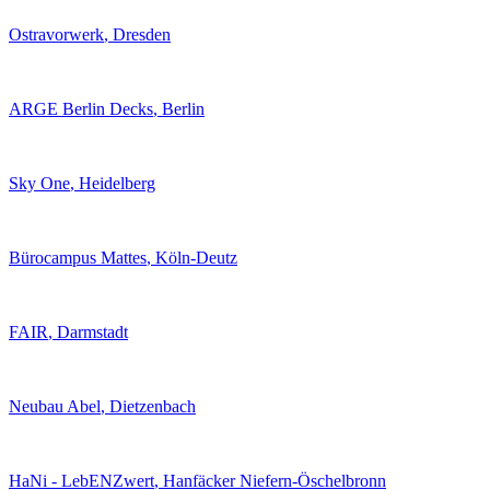
Ostravorwerk
, Dresden
ARGE Berlin Decks
, Berlin
Sky One
, Heidelberg
Bürocampus Mattes
, Köln-Deutz
FAIR
, Darmstadt
Neubau Abel
, Dietzenbach
HaNi - LebENZwert
, Hanfäcker Niefern-Öschelbronn