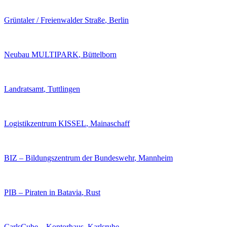
Grüntaler / Freienwalder Straße
, Berlin
Neubau MULTIPARK
, Büttelborn
Landratsamt
, Tuttlingen
Logistikzentrum KISSEL
, Mainaschaff
BIZ – Bildungszentrum der Bundeswehr
, Mannheim
PIB – Piraten in Batavia
, Rust
CarlsCube – Kontorhaus
, Karlsruhe