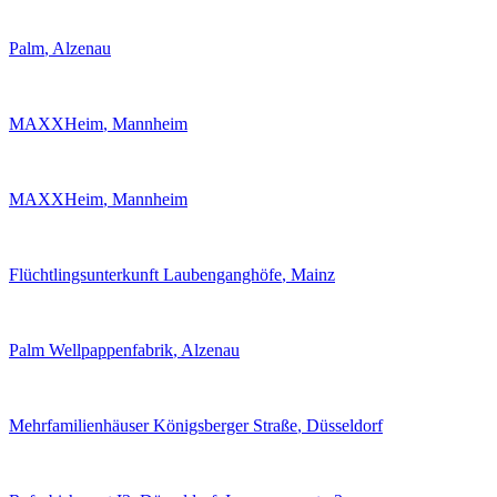
Palm
, Alzenau
MAXXHeim
, Mannheim
MAXXHeim
, Mannheim
Flüchtlingsunterkunft Laubenganghöfe
, Mainz
Palm Wellpappenfabrik
, Alzenau
Mehrfamilienhäuser Königsberger Straße
, Düsseldorf