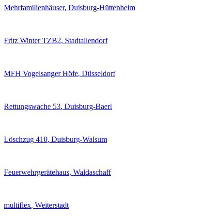
Mehrfamilienhäuser
, Duisburg-Hüttenheim
Fritz Winter TZB2
, Stadtallendorf
MFH Vogelsanger Höfe
, Düsseldorf
Rettungswache 53
, Duisburg-Baerl
Löschzug 410
, Duisburg-Walsum
Feuerwehrgerätehaus
, Waldaschaff
multiflex
, Weiterstadt