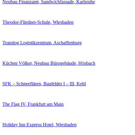
Neubau Finanzamt, Sandwichfassade
, Karlsruhe
Theodor-Fliedner-Schule
, Wiesbaden
Teamlog Logistikzentrum
, Aschaffenburg
Küchen Völker, Neubau Bürogebäude
, Hösbach
SFK – Schneeflären, Baufelder I – III
, Kehl
The Flag IV
, Frankfurt am Main
Holiday Inn Express Hotel
, Wiesbaden