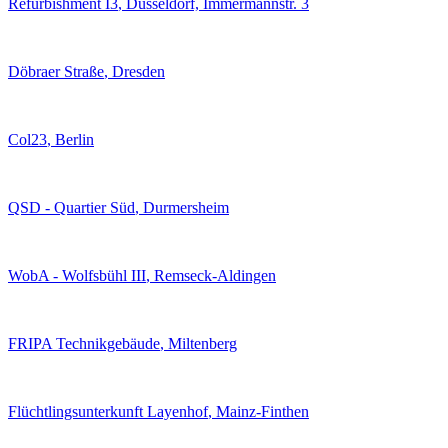
Refurbishment I3
, Düsseldorf, Immermannstr. 3
Döbraer Straße
, Dresden
Col23
, Berlin
QSD - Quartier Süd
, Durmersheim
WobA - Wolfsbühl III
, Remseck-Aldingen
FRIPA Technikgebäude
, Miltenberg
Flüchtlingsunterkunft Layenhof
, Mainz-Finthen